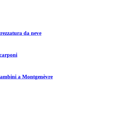
trezzatura da neve
scarponi
r bambini a Montgenèvre