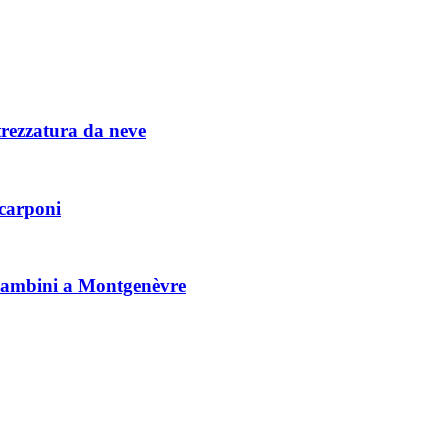
trezzatura da neve
scarponi
r bambini a Montgenèvre